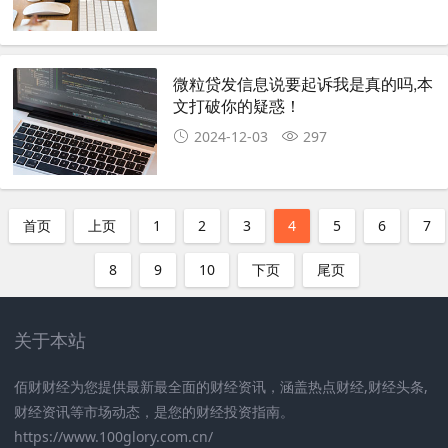
微粒贷发信息说要起诉我是真的吗,本
文打破你的疑惑！
2024-12-03
297
首页
上页
1
2
3
4
5
6
7
8
9
10
下页
尾页
关于本站
佰财财经为您提供最新最全面的财经资讯，涵盖热点财经,财经头条,
财经资讯等市场动态，是您的财经投资指南。
https://www.100glory.com.cn/