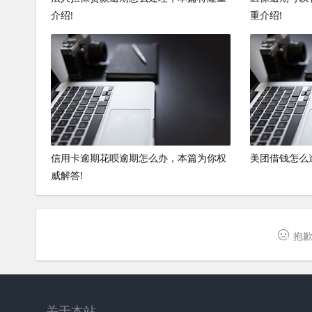
介绍!
重介绍!
信用卡逾期花呗逾期怎么办，本篇为你权
美团借钱怎么
威解答!
抱歉
关于本站