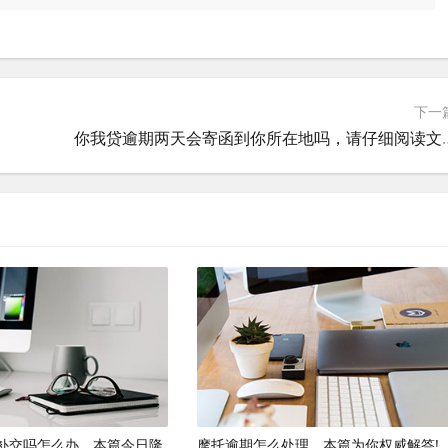
下一
你我贷逾期两天会寄函到你
补交吗怎么办，本篇今日隆
摩托逾期怎么处理，本篇为你权威解答!