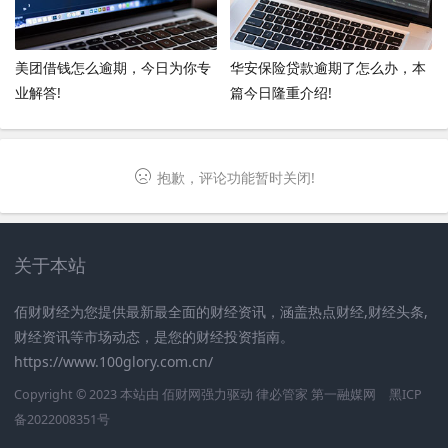
美团借钱怎么逾期，今日为你专
华安保险贷款逾期了怎么办，本
业解答!
篇今日隆重介绍!
抱歉，评论功能暂时关闭!
关于本站
佰财财经为您提供最新最全面的财经资讯，涵盖热点财经,财经头条,
财经资讯等市场动态，是您的财经投资指南。
https://www.100glory.com.cn/
Copyright © 2023 本站由
佰财网
强力驱动
律必管家
第一融媒网
黑ICP
备2022008351号