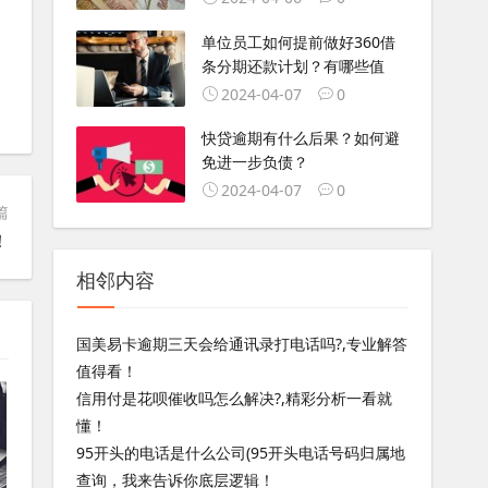
单位员工如何提前做好360借
条分期还款计划？有哪些值
2024-04-07
0
快贷逾期有什么后果？如何避
免进一步负债？
2024-04-07
0
篇
！
相邻内容
国美易卡逾期三天会给通讯录打电话吗?,专业解答
值得看！
信用付是花呗催收吗怎么解决?,精彩分析一看就
懂！
95开头的电话是什么公司(95开头电话号码归属地
查询，我来告诉你底层逻辑！