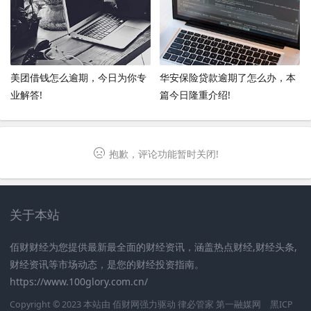
美团借钱怎么逾期，今日为你专
华安保险贷款逾期了怎么办，本
业解答!
篇今日隆重介绍!
抱歉，评论功能暂时关闭!
关于本站
佰财财经为您提供最新最全面的财经资讯，涵盖热点财经,财经头条,
财经资讯等市场动态，是您的财经投资指南。
https://www.100glory.com.cn/
Copyright © 2023 本站由
佰财网
强力驱动
律必管家
第一融媒网
黑ICP