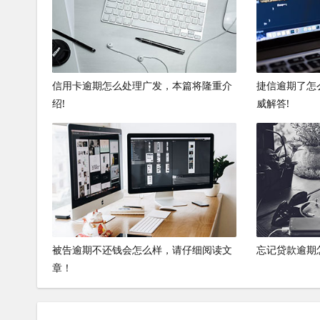
信用卡逾期怎么处理广发，本篇将隆重介
捷信逾期了怎
绍!
威解答!
被告逾期不还钱会怎么样，请仔细阅读文
忘记贷款逾期
章！