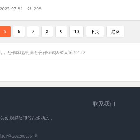
2025-07-31
208
5
6
7
8
9
10
下页
尾页
，无作弊现象,商务合作企鹅:932#462#157
联系我们
头条,财经资讯等市场动态，
黑ICP备2022008351号