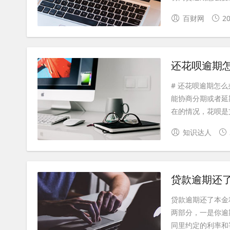
百财网
20
还花呗逾期
# 还花呗逾期怎
能协商分期或者延
在的情况，花呗是支
知识达人
贷款逾期还
贷款逾期还了本金
两部分，一是你逾
同里约定的利率和罚