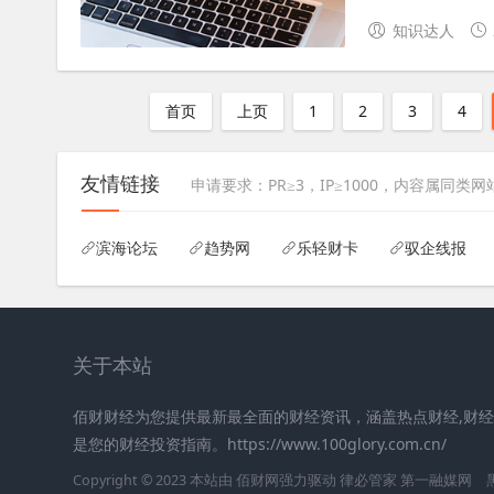
知识达人
首页
上页
1
2
3
4
友情链接
申请要求：PR≥3，IP≥1000，内容属同类网站
滨海论坛
趋势网
乐轻财卡
驭企线报
关于本站
佰财财经为您提供最新最全面的财经资讯，涵盖热点财经,财经
是您的财经投资指南。https://www.100glory.com.cn/
Copyright © 2023 本站由
佰财网
强力驱动
律必管家
第一融媒网