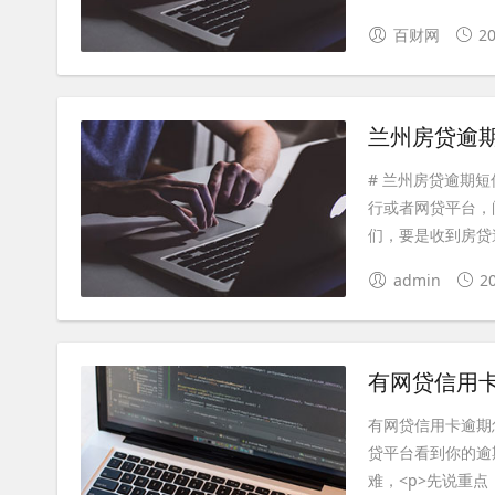
百财网
20
兰州房贷逾
# 兰州房贷逾期
行或者网贷平台，
们，要是收到房贷逾
admin
2
有网贷信用
有网贷信用卡逾期
贷平台看到你的逾
难，<p>先说重点，