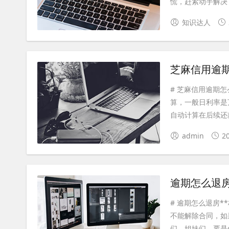
慌，赶紧动手解决，
知识达人
芝麻信用逾
# 芝麻信用逾期
算，一般日利率是
自动计算在后续还款
admin
2
逾期怎么退
# 逾期怎么退房
不能解除合同，如
们，姐妹们，要是你