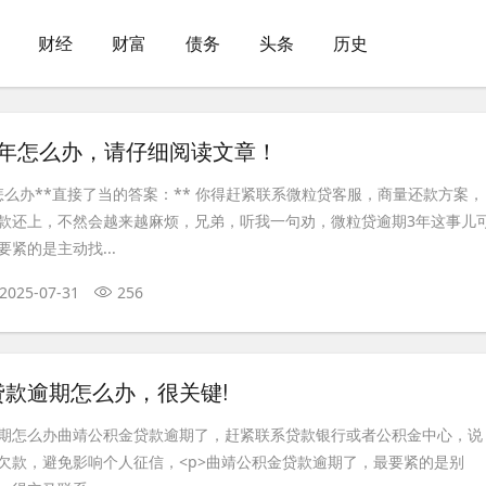
财经
财富
债务
头条
历史
3年怎么办，请仔细阅读文章！
怎么办**直接了当的答案：** 你得赶紧联系微粒贷客服，商量还款方案，
款还上，不然会越来越麻烦，兄弟，听我一句劝，微粒贷逾期3年这事儿
紧的是主动找...
2025-07-31
256
贷款逾期怎么办，很关键!
期怎么办曲靖公积金贷款逾期了，赶紧联系贷款银行或者公积金中心，说
欠款，避免影响个人征信，<p>曲靖公积金贷款逾期了，最要紧的是别