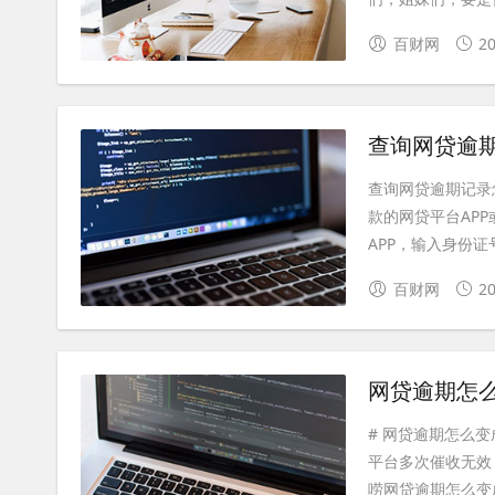
百财网
20
查询网贷逾
查询网贷逾期记录
款的网贷平台APP
APP，输入身份证
百财网
20
网贷逾期怎
# 网贷逾期怎么
平台多次催收无效
唠网贷逾期怎么变成