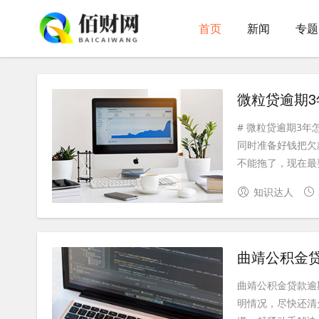
首页
新闻
专题
微粒贷逾期
# 微粒贷逾期3年
同时准备好钱把欠
不能拖了，现在最要
知识达人
曲靖公积金
曲靖公积金贷款逾
明情况，尽快还清