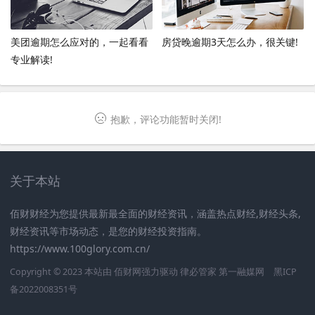
美团逾期怎么应对的，一起看看
房贷晚逾期3天怎么办，很关键!
专业解读!
抱歉，评论功能暂时关闭!
关于本站
佰财财经为您提供最新最全面的财经资讯，涵盖热点财经,财经头条,
财经资讯等市场动态，是您的财经投资指南。
https://www.100glory.com.cn/
Copyright © 2023 本站由
佰财网
强力驱动
律必管家
第一融媒网
黑ICP
备2022008351号